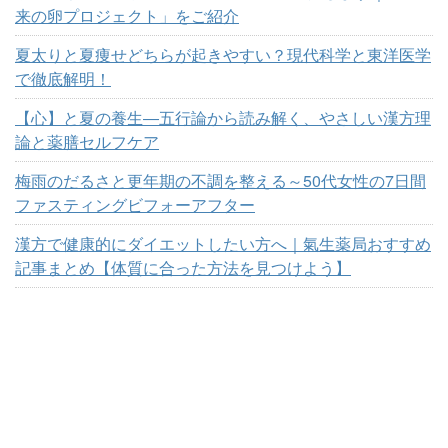
来の卵プロジェクト」をご紹介
夏太りと夏痩せどちらが起きやすい？現代科学と東洋医学
で徹底解明！
【心】と夏の養生―五行論から読み解く、やさしい漢方理
論と薬膳セルフケア
梅雨のだるさと更年期の不調を整える～50代女性の7日間
ファスティングビフォーアフター
漢方で健康的にダイエットしたい方へ｜氣生薬局おすすめ
記事まとめ【体質に合った方法を見つけよう】