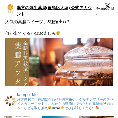
漢方の氣生薬局(豊島区大塚) 公式アカウ
@kanpou_ki
·
ント
o
;
人気の薬膳スイーツ、5種類
α？
何が出てくるかはお楽しみ
kampo_kio
漢方歴30年！体調に合わせた漢方茶や、グルテンフリーのスパ
イスカレーキット、これからの季節にぴったりの薬膳鍋/火鍋キ
ットなどを取り揃え
ぜひお試しください