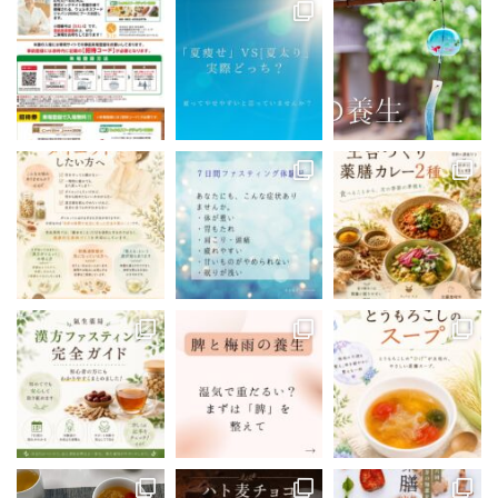
0
4
Twitter
Show Thread
漢方の氣生薬局(豊島区大塚) 公式アカウ
@kanpou_ki
·
ント
o
;