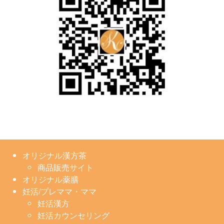
漢方の氣生薬局(豊島区大塚) 公式アカウ
@kanpou_ki
ント
o
;
オリジナルの八宝茶を作るワークショップ開催します
オリジナルのお茶5包おみやげつき。
その場で作ったお茶を飲みながら、薬膳スイーツをいた
だきます
オリジナル漢方茶
商品販売サイト
オリジナル薬膳
妊活/プレママ・ママ
妊活漢方
妊活カウンセリング