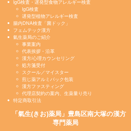
IgG検査・遅発型食物アレルギー検査
IgG検査
遅発型植物アレルギー検査
腸内DNA検査「菌ドック」
フェムテック漢方
氣生薬局のご紹介
事業案内
代表挨拶・沿革
漢方/心理カウンセリング
処方箋受付
スクール／マイスター
煎じ薬アルミパック包装
漢方ファスティング
代理店契約の案内、生薬量り売り
特定商取引法
「氣生(きお)薬局」豊島区南大塚の漢方
専門薬局