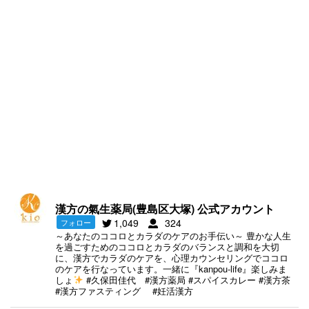
漢方の氣生薬局(豊島区大塚) 公式アカウント
1,049
324
フォロー
～あなたのココロとカラダのケアのお手伝い～ 豊かな人生
を過ごすためのココロとカラダのバランスと調和を大切
に、漢方でカラダのケアを、心理カウンセリングでココロ
のケアを行なっています。一緒に『kanpou-life』楽しみま
しょ
#久保田佳代 #漢方薬局 #スパイスカレー #漢方茶
#漢方ファスティング #妊活漢方