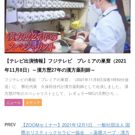
【テレビ出演情報】フジテレビ プレミアの巣窟（2021
年11月8日）～漢方歴27年の漢方薬剤師～
フジテレビの番組 「プレミアの巣窟」（2021年11月8日深夜1時50分放
送）に、 弊社代表 久保田佳代が漢方薬剤師として出演しました。 漢
方歴27年のスペシャリストとして、 レギュラーMCの天野ひろ ...
ニュース
メディア
PREV
【ZOOMセミナー】2021年12月1日 一般社団法人 国
際ホリスティックセラピー協会 ～薬膳スープ・漢方