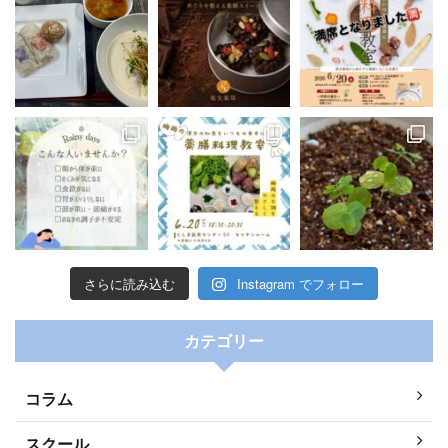
漢方薬局主催の薬膳料理教室、
豊島区で開催しています！
次回は5/24(土)19:00-21:00
ご予約お待ちしています
https://reserva.be/kampoukio
さらに読み込む
Instagram でフォロー
カテゴリー
コラム
スクール