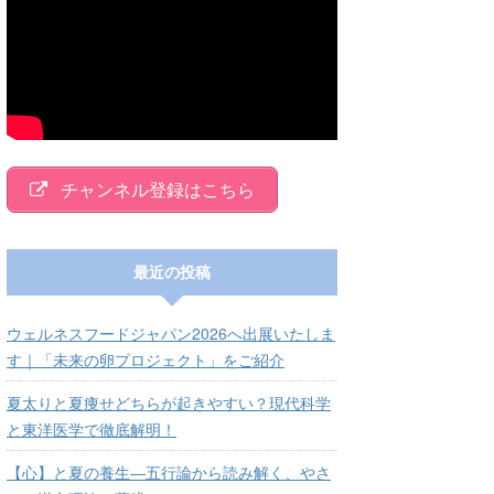
チャンネル登録はこちら
最近の投稿
ウェルネスフードジャパン2026へ出展いたしま
す｜「未来の卵プロジェクト」をご紹介
夏太りと夏痩せどちらが起きやすい？現代科学
と東洋医学で徹底解明！
【心】と夏の養生―五行論から読み解く、やさ