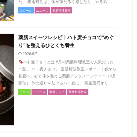
た。 梅雨時期は、体が重だるく感じたり、やる気 ...
スクール
ニュース
薬膳料理教室
薬膳スイーツレシピ｜ハト麦チョコで“めぐ
り”を整えるひとくち養生
2026/6/7
ハト麦チョコとは 5月の薬膳料理教室で人気だった
一品、 ハト麦チョコ。 薬膳料理教室レポート｜春から
初夏へ、心と体を整える薬膳アフタヌーンティー（5月
開催） 体の巡りを助けるハト麦に、 氣生薬局オリ ...
コラム
ニュース
薬膳レシピ
薬膳料理教室