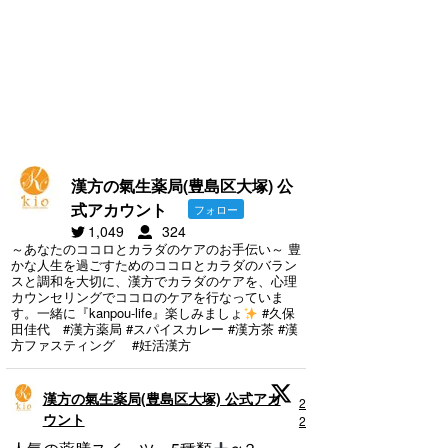
漢方の氣生薬局(豊島区大塚) 公
式アカウント
フォロー
1,049
324
～あなたのココロとカラダのケアのお手伝い～ 豊
かな人生を過ごすためのココロとカラダのバラン
スと調和を大切に、漢方でカラダのケアを、心理
カウンセリングでココロのケアを行なっていま
す。一緒に『kanpou-life』楽しみましょ
#久保
田佳代 #漢方薬局 #スパイスカレー #漢方茶 #漢
方ファスティング #妊活漢方
漢方の氣生薬局(豊島区大塚) 公式アカ
29 5月
ウント
2025
;