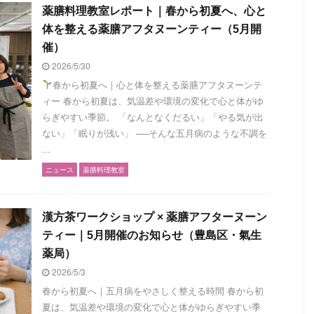
薬膳料理教室レポート｜春から初夏へ、心と
体を整える薬膳アフタヌーンティー（5月開
催）
2026/5/30
春から初夏へ｜心と体を整える薬膳アフタヌーンテ
ィー 春から初夏は、気温差や環境の変化で心と体がゆ
らぎやすい季節。 「なんとなくだるい」「やる気が出
ない」「眠りが浅い」 ──そんな五月病のような不調を
...
ニュース
薬膳料理教室
漢方茶ワークショップ × 薬膳アフターヌーン
ティー｜5月開催のお知らせ（豊島区・氣生
薬局）
2026/5/3
春から初夏へ｜五月病をやさしく整える時間 春から初
夏は、気温差や環境の変化で心と体がゆらぎやすい季