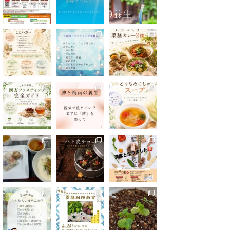
Show Thread
0
4
Twitter
漢方の氣生薬局(豊島区大塚) 公式アカ
12 4月
ウント
2025
;
漢方薬局主催の薬膳料理教室、
豊島区で開催しています！
次回は5/24(土)19:00-21:00
ご予約お待ちしています
https://reserva.be/kampoukio