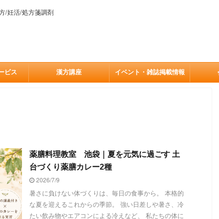
方/妊活/処方箋調剤
ービス
漢方講座
イベント・雑誌掲載情報
薬膳料理教室 池袋｜夏を元気に過ごす 土
台づくり薬膳カレー2種
2026/7/9
暑さに負けない体づくりは、毎日の食事から。 本格的
な夏を迎えるこれからの季節。 強い日差しや暑さ、冷
たい飲み物やエアコンによる冷えなど、 私たちの体に