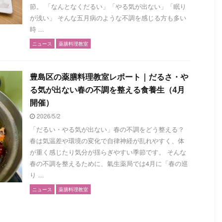
節。 「なんとなくだるい」「やる気が出ない」「眠り
が浅い」 そんな五月病のような不調を感じる方も多い
時 ...
ニュース
薬膳料理教室
豊島区の薬膳料理教室レポート｜だるさ・や
る気が出ない春の不調を整える食養生（4月
開催）
2026/5/2
「だるい・やる気が出ない」春の不調をどう整える？
春は気温差や環境の変化で自律神経が乱れやすく、体
が重く感じたり気分が揺らぎやすい季節です。 そんな
春の不調を整えるために、氣生薬局では4月に「春の巡
り ...
ニュース
薬膳料理教室