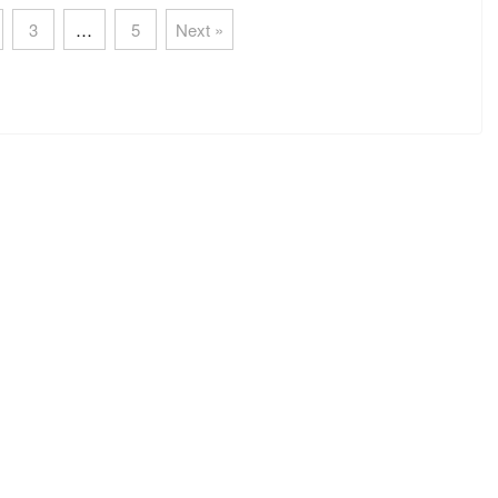
3
…
5
Next »