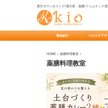
漢方カウンセリング/漢方茶・薬膳/フェムテック漢
商品紹介
ヘルスケアサ
HOME
>
薬膳料理教室
>
薬膳料理教室