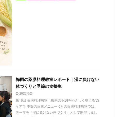
梅雨の薬膳料理教室レポート｜湿に負けない
体づくりと季節の食養生
2026/6/24
第16回 薬膳料理教室｜梅雨の不調をやさしく整える“湿
ケア”と季節の薬膳メニュー 6月の薬膳料理教室では、
テーマを「湿に負けない体づくり」として開催しまし