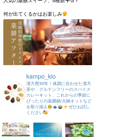
人気の薬膳スイーツ、5種類
α？
何が出てくるかはお楽しみ
kampo_kio
漢方歴30年！体調に合わせた漢方
茶や、グルテンフリーのスパイス
カレーキット、これからの季節に
ぴったりの薬膳鍋/火鍋キットなど
を取り揃え
ぜひお試し
ください