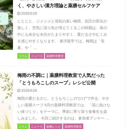
く、やさしい漢方理論と薬膳セルフケア
2026/6/29
じとじと、ジメジメと湿気の多い梅雨。気圧の変化が
激しく、空気に湿り気が増えてくるこの時期は、体の
中にも余分な水分がたまりやすく、重だるさやむくみ
を感じやすくなります。 東洋医学では、梅雨は「長
夏」や「 ...
コラム
ニュース
薬膳料理教室
梅雨の不調に｜薬膳料理教室で人気だった
「とうもろこしのスープ」レシピ公開
2026/6/28
梅雨の重だるさに。とうもろこしの“ひげ”で作る、やさ
しい薬膳スープ 6月の薬膳料理教室では、「湿に負けな
い体づくり」をテーマに、季節に寄り添う食養生を楽
しみました。 今回ご紹介するのは、参加者アンケー ...
コラム
ニュース
薬膳レシピ
薬膳料理教室