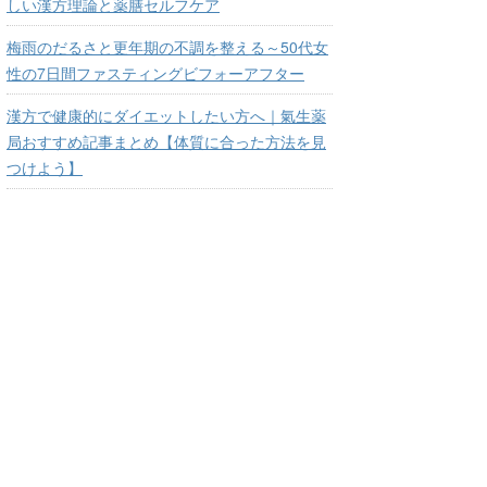
しい漢方理論と薬膳セルフケア
梅雨のだるさと更年期の不調を整える～50代女
性の7日間ファスティングビフォーアフター
漢方で健康的にダイエットしたい方へ｜氣生薬
局おすすめ記事まとめ【体質に合った方法を見
つけよう】