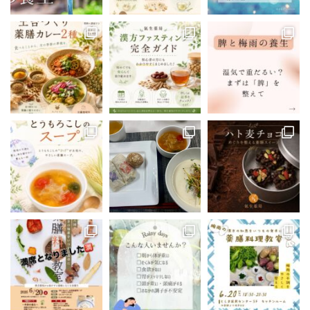
0
4
Twitter
Show Thread
漢方の氣生薬局(豊島区大塚) 公式アカウ
@kanpou_ki
·
ント
o
;
漢方薬局主催の薬膳料理教室、
豊島区で開催しています！
次回は5/24(土)19:00-21:00
ご予約お待ちしています
https://reserva.be/kampoukio