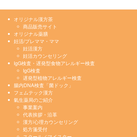
オリジナル漢方茶
商品販売サイト
オリジナル薬膳
妊活/プレママ・ママ
妊活漢方
妊活カウンセリング
IgG検査・遅発型食物アレルギー検査
IgG検査
遅発型植物アレルギー検査
腸内DNA検査「菌ドック」
フェムテック漢方
氣生薬局のご紹介
事業案内
代表挨拶・沿革
漢方/心理カウンセリング
処方箋受付
スクール／マイスター