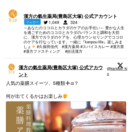
漢方の氣生薬局(豊島区大塚) 公式アカウント
1,049
324
フォロー
～あなたのココロとカラダのケアのお手伝い～ 豊かな人生
を過ごすためのココロとカラダのバランスと調和を大切
に、漢方でカラダのケアを、心理カウンセリングでココロ
のケアを行なっています。一緒に『kanpou-life』楽しみま
しょ
#久保田佳代 #漢方薬局 #スパイスカレー #漢方茶
#漢方ファスティング #妊活漢方
漢方の氣生薬局(豊島区大塚) 公式アカウ
@kanpou_ki
·
ント
o
;
人気の薬膳スイーツ、5種類
α？
何が出てくるかはお楽しみ