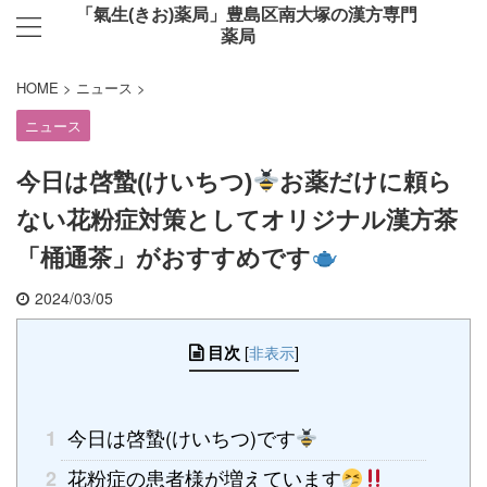
「氣生(きお)薬局」豊島区南大塚の漢方専門
薬局
HOME
>
ニュース
>
ニュース
今日は啓蟄(けいちつ)
お薬だけに頼ら
ない花粉症対策としてオリジナル漢方茶
「桶通茶」がおすすめです
2024/03/05
目次
[
非表示
]
今日は啓蟄(けいちつ)です
1
花粉症の患者様が増えています
2