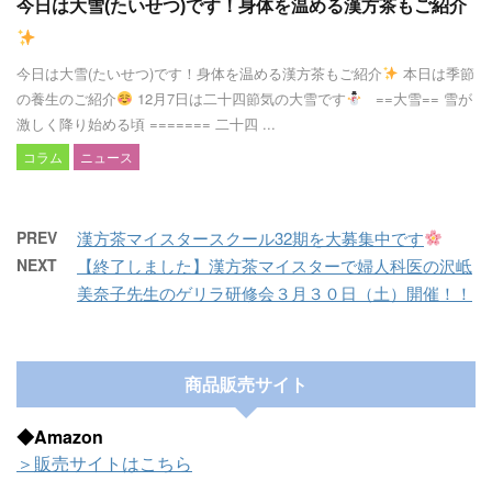
今日は大雪(たいせつ)です！身体を温める漢方茶もご紹介
今日は大雪(たいせつ)です！身体を温める漢方茶もご紹介
本日は季節
の養生のご紹介
12月7日は二十四節気の大雪です
==大雪== 雪が
激しく降り始める頃 ======= 二十四 ...
コラム
ニュース
PREV
漢方茶マイスタースクール32期を大募集中です
NEXT
【終了しました】漢方茶マイスターで婦人科医の沢岻
美奈子先生のゲリラ研修会３月３０日（土）開催！！
商品販売サイト
◆Amazon
＞販売サイトはこちら