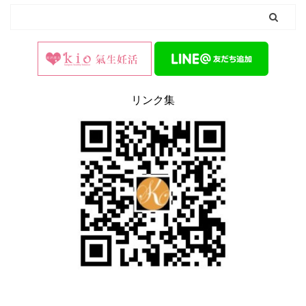
リンク集
0
2
Twitter
漢方の氣生薬局(豊島区大塚) 公式アカウ
@kanpou_ki
ント
o
;
オリジナルの八宝茶を作るワークショップ開催します
オリジナルのお茶5包おみやげつき。
その場で作ったお茶を飲みながら、薬膳スイーツをいた
だきます