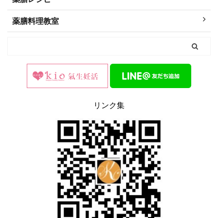
薬膳料理教室
リンク集
0
2
Twitter
漢方の氣生薬局(豊島区大塚) 公式アカウ
@kanpou_ki
ント
o
;
オリジナルの八宝茶を作るワークショップ開催します
オリジナルのお茶5包おみやげつき。
その場で作ったお茶を飲みながら、薬膳スイーツをいた
だきます