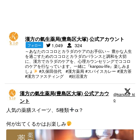
漢方の氣生薬局(豊島区大塚) 公式アカウント
1,049
324
フォロー
～あなたのココロとカラダのケアのお手伝い～ 豊かな人生
を過ごすためのココロとカラダのバランスと調和を大切
に、漢方でカラダのケアを、心理カウンセリングでココロ
のケアを行なっています。一緒に『kanpou-life』楽しみま
しょ
#久保田佳代 #漢方薬局 #スパイスカレー #漢方茶
#漢方ファスティング #妊活漢方
漢方の氣生薬局(豊島区大塚) 公式アカウ
@kanpou_ki
·
ント
o
;
人気の薬膳スイーツ、5種類
α？
何が出てくるかはお楽しみ