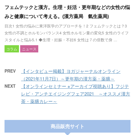
フェムテックと漢方。生理・妊活・更年期などの女性の悩
みと健康について考える。(漢方薬局 氣生薬局)
目次1 女性の悩みに東洋医学のアプローチを！2 フェムテックとは？3
女性の不調とホルモンバランス4 女性ホルモン量の変化5 女性のライフ
スタイルと悩み5.1 ◆生理・妊娠・不妊6 女性は７の倍数で身 ...
コラム
ニュース
PREV
【インタビュー掲載】ヨガジャーナルオンライン
（2021年11月7日）～更年期の漢方薬・薬膳～
NEXT
【オンラインセミナー ※アーカイブ視聴あり】フジテ
レビ・アンチエイジングフェア2021 ～オススメ漢方
茶・薬膳カレー～
商品販売サイト