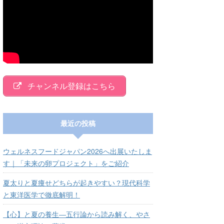
チャンネル登録はこちら
最近の投稿
ウェルネスフードジャパン2026へ出展いたしま
す｜「未来の卵プロジェクト」をご紹介
夏太りと夏痩せどちらが起きやすい？現代科学
と東洋医学で徹底解明！
【心】と夏の養生―五行論から読み解く、やさ