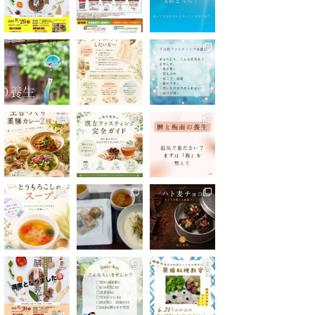
Show Thread
0
4
Twitter
漢方の氣生薬局(豊島区大塚) 公式アカ
12 4月
ウント
2025
;
漢方薬局主催の薬膳料理教室、
豊島区で開催しています！
次回は5/24(土)19:00-21:00
ご予約お待ちしています
https://reserva.be/kampoukio