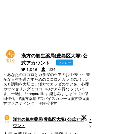
漢方の氣生薬局(豊島区大塚) 公
式アカウント
フォロー
1,049
324
～あなたのココロとカラダのケアのお手伝い～ 豊
かな人生を過ごすためのココロとカラダのバラン
スと調和を大切に、漢方でカラダのケアを、心理
カウンセリングでココロのケアを行なっていま
す。一緒に『kanpou-life』楽しみましょ
#久保
田佳代 #漢方薬局 #スパイスカレー #漢方茶 #漢
方ファスティング #妊活漢方
漢方の氣生薬局(豊島区大塚) 公式アカ
29 5月
ウント
2025
;