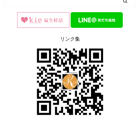
リンク集
0
2
Twitter
漢方の氣生薬局(豊島区大塚) 公式アカウ
@kanpou_ki
ント
o
;
オリジナルの八宝茶を作るワークショップ開催します
オリジナルのお茶5包おみやげつき。
その場で作ったお茶を飲みながら、薬膳スイーツをいた
だきます