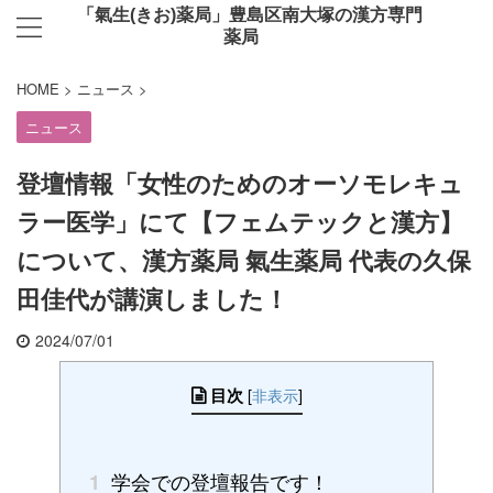
「氣生(きお)薬局」豊島区南大塚の漢方専門
薬局
HOME
>
ニュース
>
ニュース
登壇情報「女性のためのオーソモレキュ
ラー医学」にて【フェムテックと漢方】
について、漢方薬局 氣生薬局 代表の久保
田佳代が講演しました！
2024/07/01
目次
[
非表示
]
学会での登壇報告です！
1