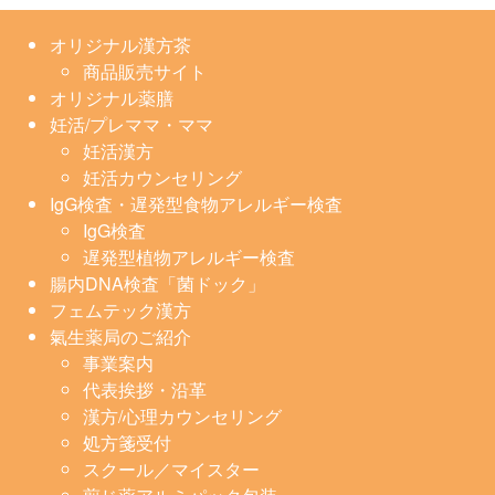
オリジナル漢方茶
商品販売サイト
オリジナル薬膳
妊活/プレママ・ママ
妊活漢方
妊活カウンセリング
IgG検査・遅発型食物アレルギー検査
IgG検査
遅発型植物アレルギー検査
腸内DNA検査「菌ドック」
フェムテック漢方
氣生薬局のご紹介
事業案内
代表挨拶・沿革
漢方/心理カウンセリング
処方箋受付
スクール／マイスター