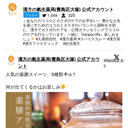
漢方の氣生薬局(豊島区大塚) 公式アカウント
1,049
325
フォロー
～あなたのココロとカラダのケアのお手伝い～ 豊かな人生
を過ごすためのココロとカラダのバランスと調和を大切
に、漢方でカラダのケアを、心理カウンセリングでココロ
のケアを行なっています。一緒に『kanpou-life』楽しみま
しょ
#久保田佳代 #漢方薬局 #スパイスカレー #漢方茶
#漢方ファスティング #妊活漢方
漢方の氣生薬局(豊島区大塚) 公式アカウ
@kanpou_ki
·
ント
o
;
人気の薬膳スイーツ、5種類
α？
何が出てくるかはお楽しみ