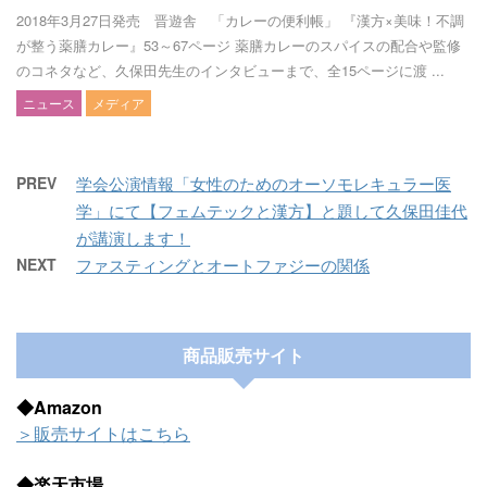
2018年3月27日発売 晋遊舎 「カレーの便利帳」 『漢方×美味！不調
が整う薬膳カレー』53～67ページ 薬膳カレーのスパイスの配合や監修
のコネタなど、久保田先生のインタビューまで、全15ページに渡 ...
ニュース
メディア
PREV
学会公演情報「女性のためのオーソモレキュラー医
学」にて【フェムテックと漢方】と題して久保田佳代
が講演します！
NEXT
ファスティングとオートファジーの関係
商品販売サイト
◆Amazon
＞販売サイトはこちら
◆楽天市場