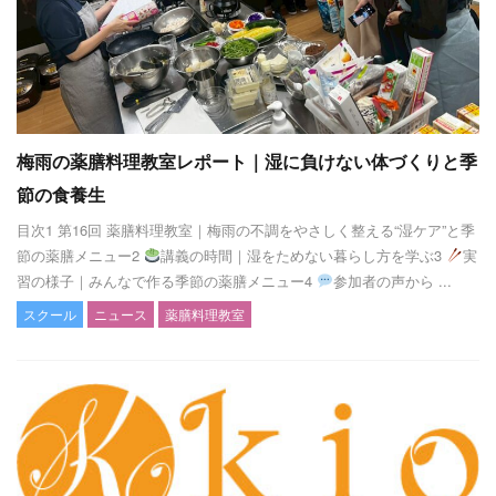
梅雨の薬膳料理教室レポート｜湿に負けない体づくりと季
節の食養生
目次1 第16回 薬膳料理教室｜梅雨の不調をやさしく整える“湿ケア”と季
節の薬膳メニュー2
講義の時間｜湿をためない暮らし方を学ぶ3
実
習の様子｜みんなで作る季節の薬膳メニュー4
参加者の声から ...
スクール
ニュース
薬膳料理教室