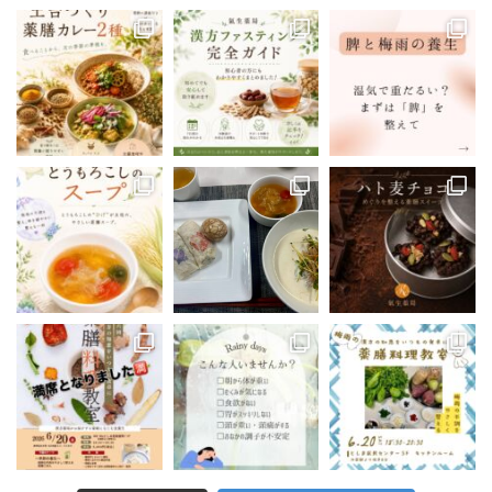
0
4
Twitter
Show Thread
漢方の氣生薬局(豊島区大塚) 公式アカウ
@kanpou_ki
·
ント
o
;
漢方薬局主催の薬膳料理教室、
豊島区で開催しています！
次回は5/24(土)19:00-21:00
ご予約お待ちしています
https://reserva.be/kampoukio