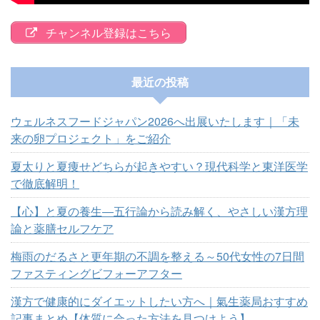
チャンネル登録はこちら
最近の投稿
ウェルネスフードジャパン2026へ出展いたします｜「未
来の卵プロジェクト」をご紹介
夏太りと夏痩せどちらが起きやすい？現代科学と東洋医学
で徹底解明！
【心】と夏の養生―五行論から読み解く、やさしい漢方理
論と薬膳セルフケア
梅雨のだるさと更年期の不調を整える～50代女性の7日間
ファスティングビフォーアフター
漢方で健康的にダイエットしたい方へ｜氣生薬局おすすめ
記事まとめ【体質に合った方法を見つけよう】