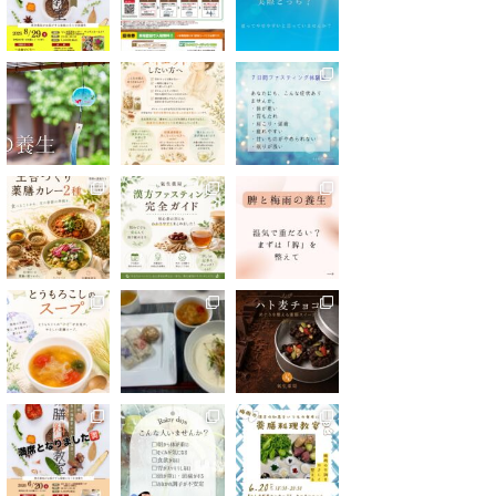
Show Thread
0
4
Twitter
漢方の氣生薬局(豊島区大塚) 公式アカ
12 4月
ウント
2025
;
漢方薬局主催の薬膳料理教室、
豊島区で開催しています！
次回は5/24(土)19:00-21:00
ご予約お待ちしています
https://reserva.be/kampoukio