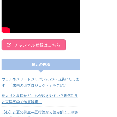
チャンネル登録はこちら
最近の投稿
ウェルネスフードジャパン2026へ出展いたしま
す｜「未来の卵プロジェクト」をご紹介
夏太りと夏痩せどちらが起きやすい？現代科学
と東洋医学で徹底解明！
【心】と夏の養生―五行論から読み解く、やさ