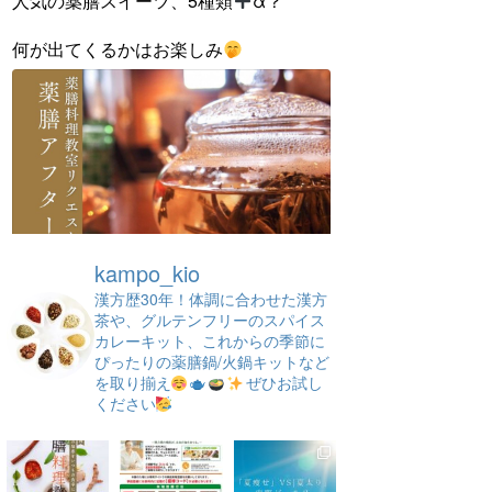
人気の薬膳スイーツ、5種類
α？
何が出てくるかはお楽しみ
kampo_kio
漢方歴30年！体調に合わせた漢方
茶や、グルテンフリーのスパイス
カレーキット、これからの季節に
ぴったりの薬膳鍋/火鍋キットなど
を取り揃え
ぜひお試し
ください