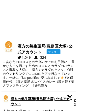
漢方の氣生薬局(豊島区大塚) 公
式アカウント
フォロー
1,049
324
～あなたのココロとカラダのケアのお手伝い～ 豊
かな人生を過ごすためのココロとカラダのバラン
スと調和を大切に、漢方でカラダのケアを、心理
カウンセリングでココロのケアを行なっていま
す。一緒に『kanpou-life』楽しみましょ
#久保
田佳代 #漢方薬局 #スパイスカレー #漢方茶 #漢
方ファスティング #妊活漢方
漢方の氣生薬局(豊島区大塚) 公式アカ
29 5月
ウント
2025
;