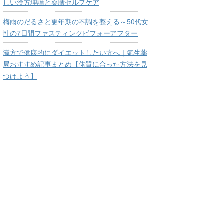
しい漢方理論と薬膳セルフケア
梅雨のだるさと更年期の不調を整える～50代女
性の7日間ファスティングビフォーアフター
漢方で健康的にダイエットしたい方へ｜氣生薬
局おすすめ記事まとめ【体質に合った方法を見
つけよう】