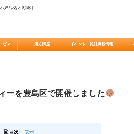
方/妊活/処方箋調剤
ービス
漢方講座
イベント・雑誌掲載情報
ィーを豊島区で開催しました
目次
[
非表示
]