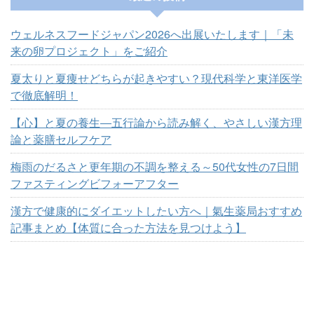
ウェルネスフードジャパン2026へ出展いたします｜「未
来の卵プロジェクト」をご紹介
夏太りと夏痩せどちらが起きやすい？現代科学と東洋医学
で徹底解明！
【心】と夏の養生―五行論から読み解く、やさしい漢方理
論と薬膳セルフケア
梅雨のだるさと更年期の不調を整える～50代女性の7日間
ファスティングビフォーアフター
漢方で健康的にダイエットしたい方へ｜氣生薬局おすすめ
記事まとめ【体質に合った方法を見つけよう】