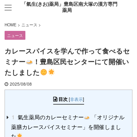
「氣生(きお)薬局」豊島区南大塚の漢方専門
薬局
HOME
>
ニュース
>
ニュース
カレースパイスを学んで作って食べるセ
ミナー
！豊島区民センターにて開催い
たしました
2025/08/08
目次
[
非表示
]
氣生薬局のカレーセミナー
「オリジナル
1
薬膳カレースパイスセミナー」を開催しまし
た