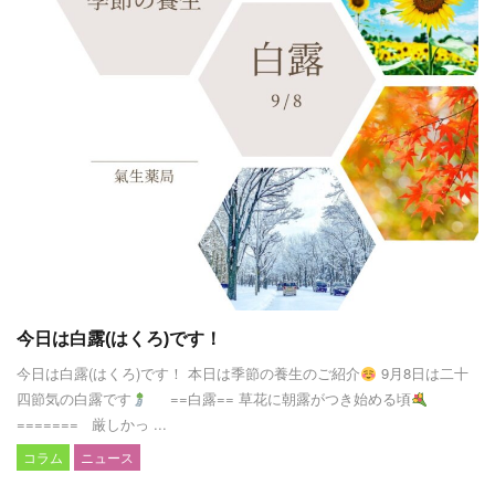
今日は白露(はくろ)です！
今日は白露(はくろ)です！ 本日は季節の養生のご紹介
9月8日は二十
四節気の白露です
==白露== 草花に朝露がつき始める頃
======= 厳しかっ ...
コラム
ニュース