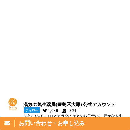
漢方の氣生薬局(豊島区大塚) 公式アカウント
1,049
324
フォロー
～あなたのココロとカラダのケアのお手伝い～ 豊かな人生
を過ごすためのココロとカラダのバランスと調和を大切
お問い合わせ・お申し込み
に、漢方でカラダのケアを、心理カウンセリングでココロ
のケアを行なっています。一緒に『kanpou-life』楽しみま